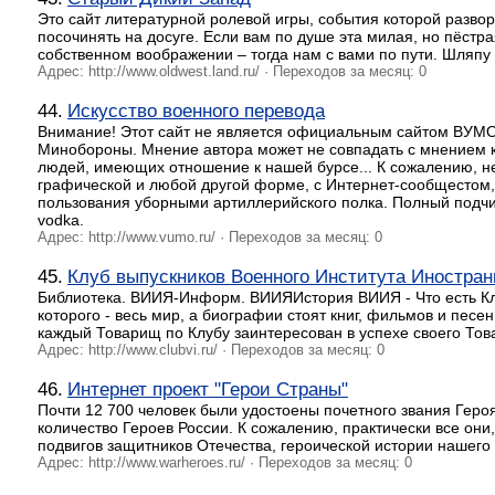
Это сайт литературной ролевой игры, события которой развор
посочинять на досуге. Если вам по душе эта милая, но пёстр
собственном воображении – тогда нам с вами по пути. Шляпу 
Адрес: http://www.oldwest.land.ru/ · Переходов за месяц: 0
44.
Искусство военного перевода
Внимание! Этот сайт не является официальным сайтом ВУМО!
Минобороны. Мнение автора может не совпадать с мнением ко
людей, имеющих отношение к нашей бурсе... К сожалению, не 
графической и любой другой форме, с Интернет-сообщестом, 
пользования уборными артиллерийского полка. Полный подчин
vodka.
Адрес: http://www.vumo.ru/ · Переходов за месяц: 0
45.
Клуб выпускников Военного Института Иностран
Библиотека. ВИИЯ-Информ. ВИИЯИстория ВИИЯ - Что есть Клуб
которого - весь мир, а биографии стоят книг, фильмов и пес
каждый Товарищ по Клубу заинтересован в успехе своего То
Адрес: http://www.clubvi.ru/ · Переходов за месяц: 0
46.
Интернет проект "Герои Страны"
Почти 12 700 человек были удостоены почетного звания Геро
количество Героев России. К сожалению, практически все он
подвигов защитников Отечества, героической истории нашего
Адрес: http://www.warheroes.ru/ · Переходов за месяц: 0