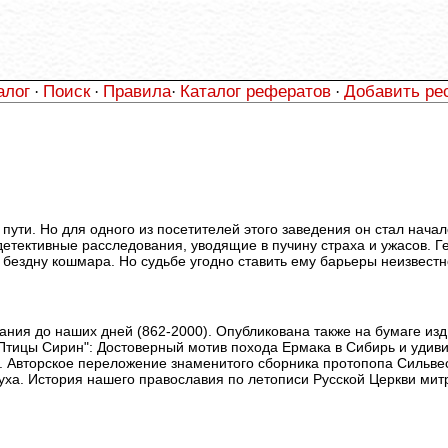
алог
Поиск
Правила
Каталог рефератов
Добавить ре
·
·
·
·
 пути. Но для одного из посетителей этого заведения он стал на
тективные расследования, уводящие в пучину страха и ужасов. Гер
 бездну кошмара. Но судьбе угодно ставить ему барьеры неизвестн
ния до наших дней (862-2000). Опубликована также на бумаге изд."
о Птицы Сирин": Достоверный мотив похода Ермака в Сибирь и удив
и. Авторское переложение знаменитого сборника протопопа Сильвес
 духа. История нашего православия по летописи Русской Церкви ми