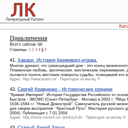
Кат
Приключения
Всего сайтов: 60
Страницы:
1
2
3
4
5
6
41.
Хавард. История биржевого игрока.
Многие думают, что сумасшедший дом - это конец жизненного
Пламенная любовь, эротические, мистические переживания, де
пытается понять жестокие повороты судьбы, толкнувшей его в
Адрес: http://www.azarin.ru/ · Переходов за месяц: 0
42.
Сергей Кравченко - Исторические хроники
"Кривая Империя": История Государства Российского от основа
Быстров - ЭКСМО (Санкт-Петербург - Москва) в 2002 г. "Яйц
1536-1584 г.г. "Новый Домострой": Самоучитель русской жизн
для сверки восприятия. "Крестный Путь": Мистерия русского
2004). Публикация с 7.01.2004.
Адрес: http://home.novoch.ru/~artstory/Lib/ · Переходов за месяц: 0
43.
Старый Дикий Запад