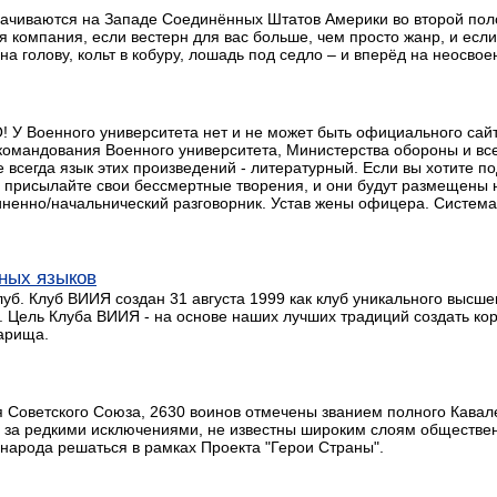
ачиваются на Западе Соединённых Штатов Америки во второй полови
ая компания, если вестерн для вас больше, чем просто жанр, и есл
на голову, кольт в кобуру, лошадь под седло – и вперёд на неосво
 У Военного университета нет и не может быть официального сай
мандования Военного университета, Министерства обороны и всей 
всегда язык этих произведений - литературный. Если вы хотите под
присылайте свои бессмертные творения, и они будут размещены н
енно/начальнический разговорник. Устав жены офицера. Система а
ных языков
. Клуб ВИИЯ создан 31 августа 1999 как клуб уникального высше
ен. Цель Клуба ВИИЯ - на основе наших лучших традиций создать к
варища.
я Советского Союза, 2630 воинов отмечены званием полного Кавал
и, за редкими исключениями, не известны широким слоям обществе
 народа решаться в рамках Проекта "Герои Страны".