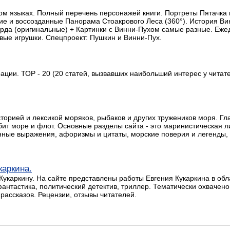
ком языках. Полный перечень персонажей книги. Портреты Пятачка
ящие и воссозданные Панорама Стоакрового Леса (360°). История В
рда (оригинальные) + Картинки с Винни-Пухом самые разные. Ежед
вые игрушки. Спецпроект: Пушкин и Винни-Пух.
ии. ТОР - 20 (20 статей, вызвавших наибольший интерес у читате
сторией и лексикой моряков, рыбаков и других тружеников моря. Гл
ит море и флот. Основные разделы сайта - это маринистическая л
ные выражения, афоризмы и цитаты, морские поверия и легенды, ст
каркина.
укаркину. На сайте представлены работы Евгения Кукаркина в обл
антастика, политический детектив, триллер. Тематически охвачен
рассказов. Рецензии, отзывы читателей.