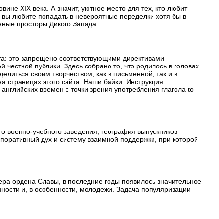
не XIX века. А значит, уютное место для тех, кто любит
и вы любите попадать в невероятные переделки хотя бы в
енные просторы Дикого Запада.
та: это запрещено соответствующими директивами
честной публики. Здесь собрано то, что родилось в головах
елиться своим творчеством, как в письменной, так и в
а страницах этого сайта. Наши байки: Инструкция
нглийских времен с точки зрения употребления глагола to
го военно-учебного заведения, география выпускников
орпоративный дух и систему взаимной поддержки, при которой
ера ордена Славы, в последние годы появилось значительное
нности и, в особенности, молодежи. Задача популяризации