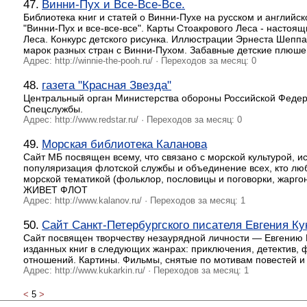
47.
Винни-Пух и Все-Все-Все.
Библиотека книг и статей о Винни-Пухе на русском и английс
"Винни-Пух и все-все-все". Карты Стоакрового Леса - насто
Леса. Конкурс детского рисунка. Иллюстрации Эрнеста Шеппа
марок разных стран с Винни-Пухом. Забавные детские плюше
Адрес: http://winnie-the-pooh.ru/ · Переходов за месяц: 0
48.
газета "Красная Звезда"
Центральный орган Министерства обороны Российской Федерац
Спецслужбы.
Адрес: http://www.redstar.ru/ · Переходов за месяц: 0
49.
Морская библиотека Каланова
Сайт МБ посвящен всему, что связано с морской культурой, и
популяризация флотской службы и объединение всех, кто люб
морской тематикой (фольклор, пословицы и поговорки, жаргон
ЖИВЕТ ФЛОТ
Адрес: http://www.kalanov.ru/ · Переходов за месяц: 1
50.
Сайт Санкт-Петербургского писателя Евгения Ку
Сайт посвящен творчеству незаурядной личности — Евгению К
изданных книг в следующих жанрах: приключения, детектив, ф
отношений. Картины. Фильмы, снятые по мотивам повестей и 
Адрес: http://www.kukarkin.ru/ · Переходов за месяц: 1
<
5
>