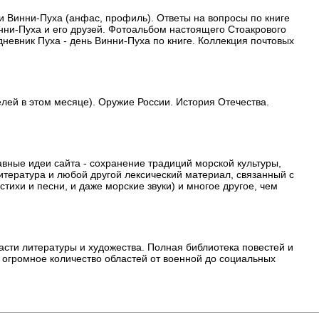
 и Винни-Пуха (анфас, профиль). Ответы на вопросы по книге
инни-Пуха и его друзей. Фотоальбом настоящего Стоакрового
невник Пуха - день Винни-Пуха по книге. Коллекция почтовых
лей в этом месяце). Оружие России. История Отечества.
авные идеи сайта - сохранение традиций морской культуры,
итература и любой другой лексический материал, связанный с
ихи и песни, и даже морские звуки) и многое другое, чем
асти литературы и художества. Полная библиотека повестей и
о огромное количество областей от военной до социальных